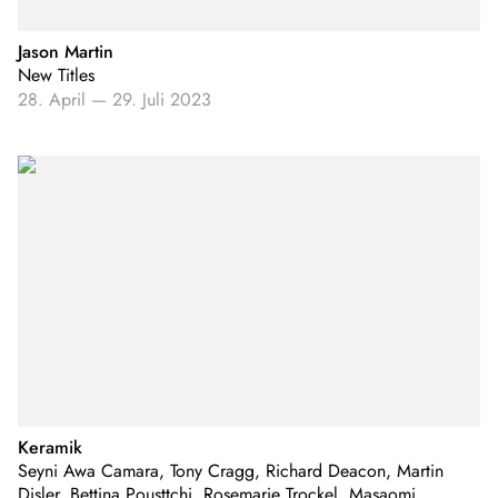
Jason Martin
New Titles
28. April
—
29. Juli 2023
Keramik
Seyni Awa Camara, Tony Cragg, Richard Deacon, Martin
Disler, Bettina Pousttchi, Rosemarie Trockel, Masaomi