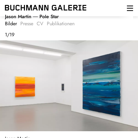
Direkt
zum
Inhalt
Jason Martin
Pole Star
Bilder
Presse
CV
Publikationen
1
/
19