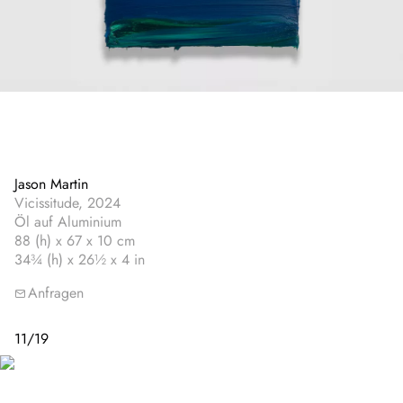
Jason Martin
Vicissitude, 2024
Öl auf Aluminium
88 (h) x 67 x 10 cm
34¾ (h) x 26½ x 4 in
Anfragen
11
/
19