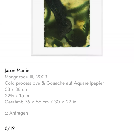
Jason Martin
Mangazaou III, 2023
Cold process dye & Gouache auf Aquarellpapier
58 x 38 cm
22¾ x 15 in
Gerahmt: 76 × 56 cm / 30 × 22 in
Anfragen
6
/
19