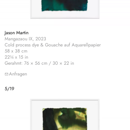
Jason Martin
Mangazaou IX, 2023
Cold process dye & Gouache auf Aquarellpapier
58 x 38 cm
22¾ x 15 in
Gerahmt: 76 × 56 cm / 30 × 22 in
Anfragen
5
/
19