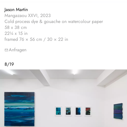
Jason Martin
Mangazaou XXVI, 2023
Cold process dye & gouache on watercolour paper
58 x 38 cm
22¾ x 15 in
framed 76 × 56 cm / 30 × 22 in
Anfragen
8
/
19