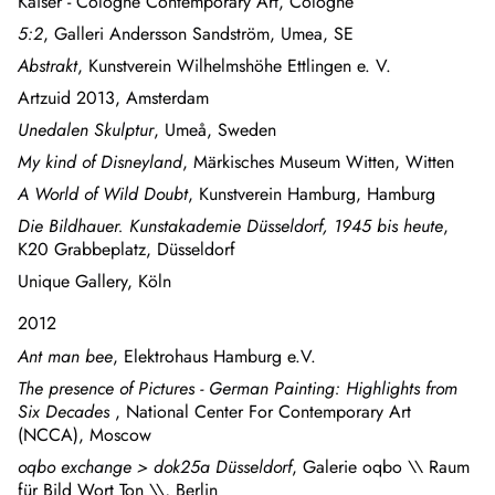
Kaiser - Cologne Contemporary Art, Cologne
5:2
, Galleri Andersson Sandström, Umea, SE
Abstrakt
, Kunstverein Wilhelmshöhe Ettlingen e. V.
Artzuid 2013, Amsterdam
Unedalen Skulptur
, Umeå, Sweden
My kind of Disneyland
, Märkisches Museum Witten, Witten
A World of Wild Doubt
, Kunstverein Hamburg, Hamburg
Die Bildhauer. Kunstakademie Düsseldorf, 1945 bis heute
,
K20 Grabbeplatz, Düsseldorf
Unique Gallery, Köln
2012
Ant man bee
, Elektrohaus Hamburg e.V.
The presence of Pictures - German Painting: Highlights from
Six Decades
, National Center For Contemporary Art
(NCCA), Moscow
oqbo exchange > dok25a Düsseldorf
, Galerie oqbo \\ Raum
für Bild Wort Ton \\, Berlin