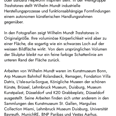
oder Barbara Hepworth inspiriert sieht. In der Werkgruppe
Trashstones
stellt Wilhelm Mundt industrielle
Herstellungsprozesse und funktionsabhängige Formfindungen
einem autonomen künstlerischen Handlungsrahmen
gegenüber.
In den Fotografien zeigt Wilhelm Mundt
Trashstones
in
Originalgröße. Ihre voluminöse Körperlichkeit wird aber zu
einer Fläche, die sogartig wie ein schwarzes Loch auf der
weissen Bildfläche wirkt. Von dem ursprünglichen Volumen
der Skulptur bleibt nur ein feine farbige Schattenlinie am
unteren Rand der Fläche zurück.
Arbeiten von Wilhelm Mundt waren im Kunstmuseum Bonn,
Arp Museum Bahnhof Rolandseck, Remagen, Fondation Villa
Datris, L'Isle-sur-la-Sorgue, Königliche Museen der schönen
Künste, Brüssel, Lehmbruck Museum, Duisburg, Museum
Kunstpalast, Düsseldorf und K20 Grabbeplatz, Düsseldorf
ausgestellt. Seine Arbeiten finden sich unter anderem in den
Sammlungen des Kunstmuseum St. Gallen, Margulies
Collection Miami, Lehmbruck Museum Duisburg, Universität
Bayreuth, MunichRE, BNP Paribas und Vestas Aarhus.