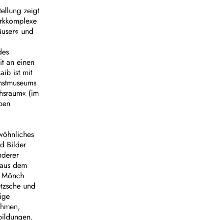
ellung zeigt
erkkomplexe
äuser« und
des
it an einen
ib ist mit
unstmuseums
chsraum« (im
eben
ewöhnliches
d Bilder
nderer
 aus dem
n Mönch
etzsche und
ige
ahmen,
bildungen.