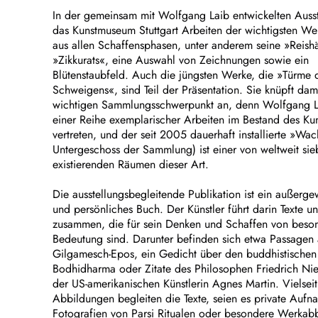
In der gemeinsam mit Wolfgang Laib entwickelten Ausst
das Kunstmuseum Stuttgart Arbeiten der wichtigsten W
aus allen Schaffensphasen, unter anderem seine »Reish
»Zikkurats«, eine Auswahl von Zeichnungen sowie ein
Blütenstaubfeld. Auch die jüngsten Werke, die »Türme 
Schweigens«, sind Teil der Präsentation. Sie knüpft dam
wichtigen Sammlungsschwerpunkt an, denn Wolfgang La
einer Reihe exemplarischer Arbeiten im Bestand des K
vertreten, und der seit 2005 dauerhaft installierte »Wa
Untergeschoss der Sammlung) ist einer von weltweit si
existierenden Räumen dieser Art.
Die ausstellungsbegleitende Publikation ist ein außerg
und persönliches Buch. Der Künstler führt darin Texte un
zusammen, die für sein Denken und Schaffen von beso
Bedeutung sind. Darunter befinden sich etwa Passagen
Gilgamesch-Epos, ein Gedicht über den buddhistische
Bodhidharma oder Zitate des Philosophen Friedrich Ni
der US-amerikanischen Künstlerin Agnes Martin. Vielseit
Abbildungen begleiten die Texte, seien es private Aufn
Fotografien von Parsi Ritualen oder besondere Werkab