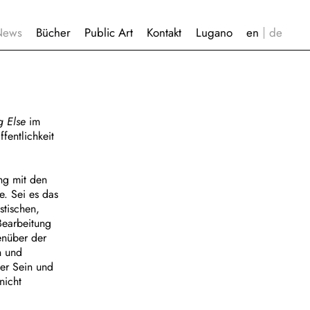
News
Bücher
Public Art
Kontakt
Lugano
g Else
im
fentlichkeit
ng mit den
e. Sei es das
stischen,
Bearbeitung
enüber der
n und
ser Sein und
nicht