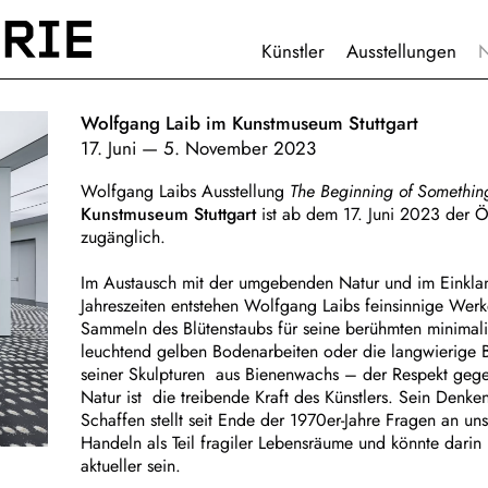
HAUPTNAVIGATION
Künstler
Ausstellungen
Wolfgang Laib im Kunstmuseum Stuttgart
17. Juni
—
5. November 2023
Wolfgang Laibs Ausstellung
The Beginning of Somethin
Kunstmuseum Stuttgart
ist ab dem 17. Juni 2023 der Öf
zugänglich.
Im Austausch mit der umgebenden Natur und im Einkla
Jahreszeiten entstehen Wolfgang Laibs feinsinnige Werk
Sammeln des Blütenstaubs für seine berühmten minimali
leuchtend gelben Bodenarbeiten oder die langwierige 
seiner Skulpturen aus Bienenwachs – der Respekt geg
Natur ist die treibende Kraft des Künstlers. Sein Denke
Schaffen stellt seit Ende der 1970er-Jahre Fragen an un
Handeln als Teil fragiler Lebensräume und könnte darin 
aktueller sein.