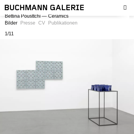
Direkt
zum
Inhalt
Bettina Pousttchi
Ceramics
Bilder
Presse
CV
Publikationen
1
/
11