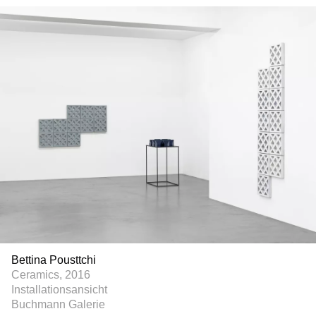
Bettina Pousttchi
Ceramics, 2016
Installationsansicht
Buchmann Galerie