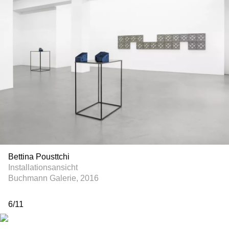
Bettina Pousttchi
Installationsansicht
Buchmann Galerie, 2016
6
/
11