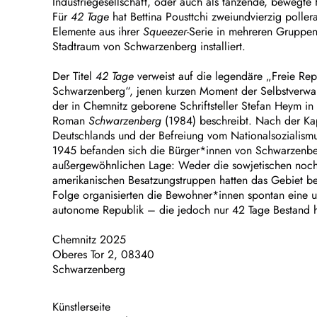
Industriegesellschaft, oder auch als tanzende, bewegte 
Für
42 Tage
hat Bettina Pousttchi zweiundvierzig pollera
Elemente aus ihrer
Squeezer
-Serie in mehreren Gruppe
Stadtraum von Schwarzenberg installiert.
Der Titel
42 Tage
verweist auf die legendäre „Freie Rep
Schwarzenberg“, jenen kurzen Moment der Selbstverwa
der in Chemnitz geborene Schriftsteller Stefan Heym in
Roman
Schwarzenberg
(1984) beschreibt. Nach der Kap
Deutschlands und der Befreiung vom Nationalsozialism
1945 befanden sich die Bürger*innen von Schwarzenber
außergewöhnlichen Lage: Weder die sowjetischen noch
amerikanischen Besatzungstruppen hatten das Gebiet bes
Folge organisierten die Bewohner*innen spontan eine u
autonome Republik – die jedoch nur 42 Tage Bestand h
Chemnitz 2025
Oberes Tor 2, 08340
Schwarzenberg
Künstlerseite