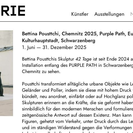
HAUPTNAVIGATION
Künstler
Ausstellungen
Bettina Pousttchi, Chemnitz 2025, Purple Path, E
Kulturhauptstadt, Schwarzenberg
1. Juni
—
31. Dezember 2025
Bettina Pousttchis Skulptur
42 Tage
ist seit Ende 2024 a
Installation entlang des PURPLE PATH in Schwarzenber
Chemnitz zu sehen.
Pousttchi transformiert alltägliche urbane Objekte wie L
Geländer und Poller, indem sie diese mit hohem Druck 
bündelt, neu anordnet, einfärbt oder auf Hochglanz poli
Skulpturen erinnern an die Kräfte, die sie geformt haben
sinnbildlich für den modernen Menschen und formulier
zeitgenössische Antwort auf dessen Existenz. Man kann s
Figuren, gehetzt vom Verkehr, unter Druck durch das 
und im ständigen Widerstand gegen die Verformungen