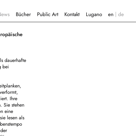
News
Bücher
Public Art
Kontakt
Lugano
uropäische
ls dauerhafte
g bei
eitplanken,
verformt,
ert. Ihre
. Sie stehen
en eine
ie lesen als
Lebenstempo
 der