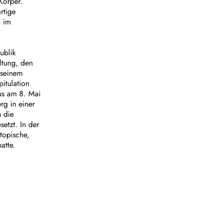
Körper.
rtige
n im
ublik
ltung, den
 seinem
itulation
us am 8. Mai
g in einer
 die
etzt. In der
topische,
atte.