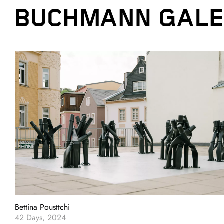
Direkt
zum
Inhalt
Bettina Pousttchi
42 Days, 2024