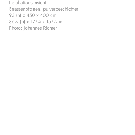
Installationsansicht
Strassenpfosten, pulverbeschichtet
93 (h) x 450 x 400 cm
36½ (h) x 177¼ x 157½ in
Photo: Johannes Richter