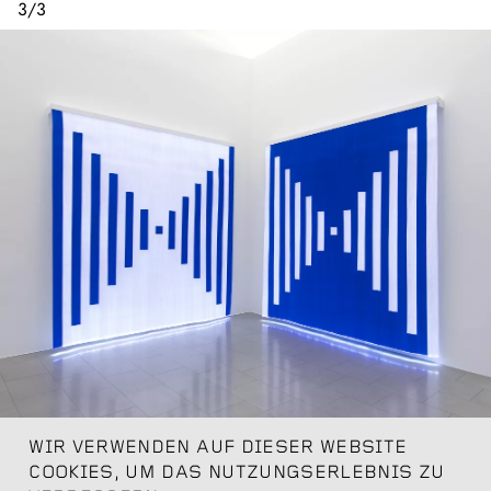
3
/
3
WIR VERWENDEN AUF DIESER WEBSITE
Daniel Buren
COOKIES, UM DAS NUTZUNGSERLEBNIS ZU
Fibres optiques - Bleu foncé. Diptyque K1+K2, 2013