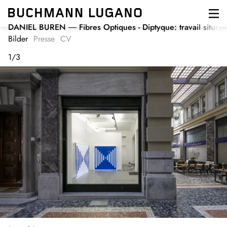
Direkt
zum
Inhalt
DANIEL BUREN
Fibres Optiques - Diptyque: travail situé
Bilder
Presse
CV
1
/
3