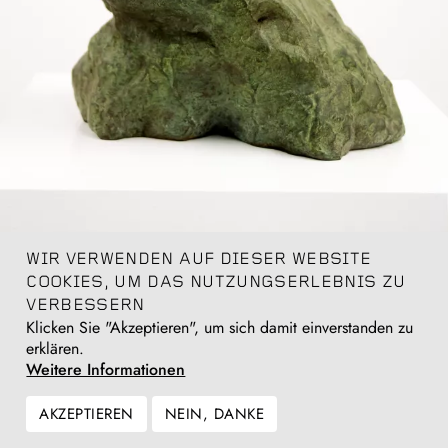
WIR VERWENDEN AUF DIESER WEBSITE
COOKIES, UM DAS NUTZUNGSERLEBNIS ZU
VERBESSERN
William Tucker
Klicken Sie "Akzeptieren", um sich damit einverstanden zu
Study for Frenhofer, 1992
erklären.
bronze
Weitere Informationen
19.7 x 19.7 16.5 cm
Anfragen
AKZEPTIEREN
NEIN, DANKE