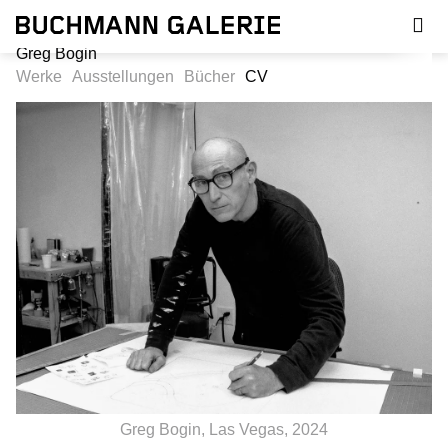
Direkt
zum
Inhalt
Greg Bogin
Werke
Ausstellungen
Bücher
CV
Greg Bogin, Las Vegas, 2024