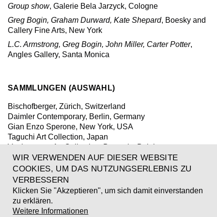
Group show
, Galerie Bela Jarzyck, Cologne
Greg Bogin, Graham Durward, Kate Shepard
, Boesky and
Callery Fine Arts, New York
L.C. Armstrong, Greg Bogin, John Miller, Carter Potter
,
Angles Gallery, Santa Monica
SAMMLUNGEN (AUSWAHL)
Bischofberger, Zürich, Switzerland
Daimler Contemporary, Berlin, Germany
Gian Enzo Sperone, New York, USA
Taguchi Art Collection, Japan
Vanhaerents Art Collection, Brussels, Belgium
WIR VERWENDEN AUF DIESER WEBSITE
COOKIES, UM DAS NUTZUNGSERLEBNIS ZU
PUBLIKATIONEN (AUSWAHL)
VERBESSERN
Klicken Sie "Akzeptieren", um sich damit einverstanden
2016
Greg Bogin - from here to here, Verlag der
zu erklären.
Buchhandlung Walther König, 2016
Weitere Informationen