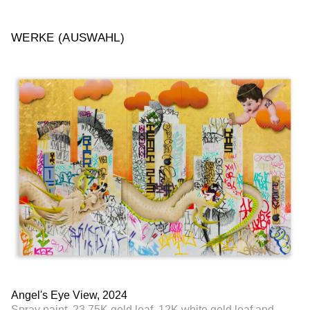
WERKE (AUSWAHL)
Angel's Eye View, 2024
Spray paint, 23.75K gold leaf, 12K white gold leaf and