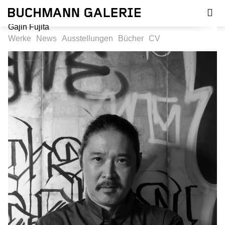
Direkt
zum
Inhalt
Gajin Fujita
Werke
News
Ausstellungen
Bücher
CV