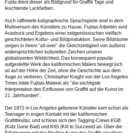
Fujita dient dieser als Bildgrund für Graffiti Tags und
leuchtende Lackfarben.
Auch raffinierte kaligraphische Sprachspiele sind in dem
Multiversum des Künstlers zu Hause. Fujitas Arbeiten sind
Ausdruck und Ergebnis einer zeitgenössischen vielfach
geschichteten Kultur- und Bildproduktion. Seine Bildräume
zeigen in ihrem "all-over" die Gleichzeitigkeit von äußerst
widersprüchlichen kulturellen Zeichen unserer
globalisierten Wirklichkeit. Das konsequent populär
aufgestellte Werk des kalifornischen Malers bewegt sich
so auf der Höhe der Zeit, ohne die Geschichte aus dem
Auge zu verlieren. Christopher Knight von der Los Angeles
Times lobte Fujitas Malerei als "die wichtigste
Interpretation des Einflusses von Graffiti auf die Kunst im
21. Jahrhundert".
Der 1972 in Los Angeles geborene Künstler kam schon als
Teenager in engen Kontakt mit der kalifornischen
Grafittikultur, und schloss sich den Tagging-Crews KGB
(Kidz Gone Bad) und KIIS (Kill to Succeed) an. Über die
Erfahrungen mit der Straßen Kunst des Graffiti erschloss