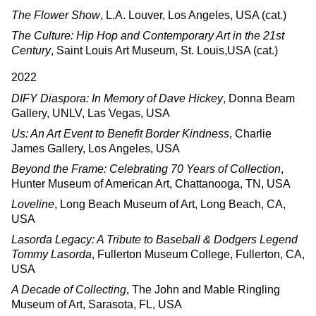
The Flower Show
, L.A. Louver, Los Angeles, USA (cat.)
The Culture: Hip Hop and Contemporary Art in the 21st
Century
, Saint Louis Art Museum, St. Louis,USA (cat.)
2022
DIFY Diaspora: In Memory of Dave Hickey
, Donna Beam
Gallery, UNLV, Las Vegas, USA
Us: An Art Event to Benefit Border Kindness
, Charlie
James Gallery, Los Angeles, USA
Beyond the Frame: Celebrating 70 Years of Collection
,
Hunter Museum of American Art, Chattanooga, TN, USA
Loveline
, Long Beach Museum of Art, Long Beach, CA,
USA
Lasorda Legacy: A Tribute to Baseball & Dodgers Legend
Tommy Lasorda
, Fullerton Museum College, Fullerton, CA,
USA
A Decade of Collecting
, The John and Mable Ringling
Museum of Art, Sarasota, FL, USA