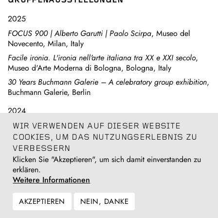
GRUPPENAUSSTELLUNGEN
2025
FOCUS 900 | Alberto Garutti | Paolo Scirpa
, Museo del
Novecento, Milan, Italy
Facile ironia. L'ironia nell'arte italiana tra XX e XXI secolo
,
Museo d'Arte Moderna di Bologna, Bologna, Italy
30 Years Buchmann Galerie – A celebratory group exhibition
,
Buchmann Galerie, Berlin
2024
Post Scriptum. Un museo dimenticato a memoria
, MACRO,
WIR VERWENDEN AUF DIESER WEBSITE
Rome
COOKIES, UM DAS NUTZUNGSERLEBNIS ZU
VERBESSERN
2023
Klicken Sie "Akzeptieren", um sich damit einverstanden zu
In ceramica
, MAXXI, L'Aquila
erklären.
Weitere Informationen
Sulla scultura: dal materiale all’immateriale. Arte fra XX e
XXI secolo
, Asilo Ciani, Lugano
AKZEPTIEREN
NEIN, DANKE
2022