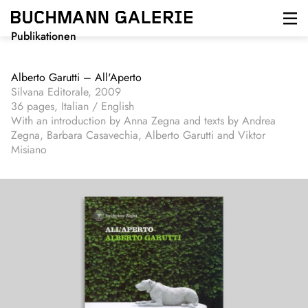
Direkt
zum
Inhalt
Publikationen
Alberto Garutti – All'Aperto
Silvana Editorale, 2009
36 pages, Italian / English
With an introduction by Anna Zegna and texts by Andrea
Zegna, Barbara Casavechia, Alberto Garutti and Viktor
Misiano