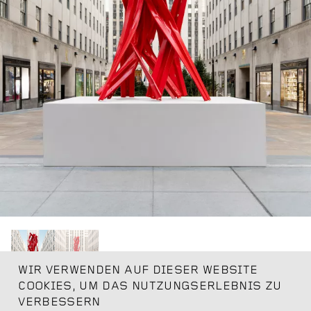
WIR VERWENDEN AUF DIESER WEBSITE
COOKIES, UM DAS NUTZUNGSERLEBNIS ZU
Bettina Pousttchi, Vertical Highways V03, 2025
VERBESSERN
Guardrails, steel, in front of The Rockefeller Center, New York