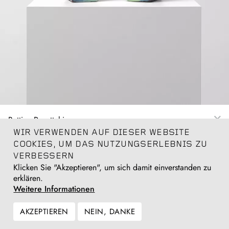
Bettina Pousttchi
Earthworks, 2025
WIR VERWENDEN AUF DIESER WEBSITE
Glazed ceramic
COOKIES, UM DAS NUTZUNGSERLEBNIS ZU
2-part, each 27 (h) x 12 x 9 cm
VERBESSERN
10¾ (h) x 4¾ x 3½ in
Klicken Sie "Akzeptieren", um sich damit einverstanden zu
erklären.
Anfragen
Weitere Informationen
AKZEPTIEREN
NEIN, DANKE