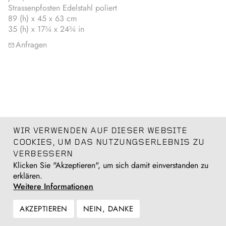
Strassenpfosten Edelstahl poliert
89 (h) x 45 x 63 cm
35 (h) x 17¾ x 24¾ in
Anfragen
WIR VERWENDEN AUF DIESER WEBSITE
COOKIES, UM DAS NUTZUNGSERLEBNIS ZU
VERBESSERN
Klicken Sie "Akzeptieren", um sich damit einverstanden zu
erklären.
Weitere Informationen
AKZEPTIEREN
NEIN, DANKE