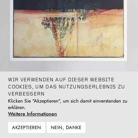
WIR VERWENDEN AUF DIESER WEBSITE
COOKIES, UM DAS NUTZUNGSERLEBNIS ZU
VERBESSERN
Town, 1964
Klicken Sie "Akzeptieren", um sich damit einverstanden zu
oil on canvas
erklären.
76 x 56 cm
Weitere Informationen
Anfragen
AKZEPTIEREN
NEIN, DANKE