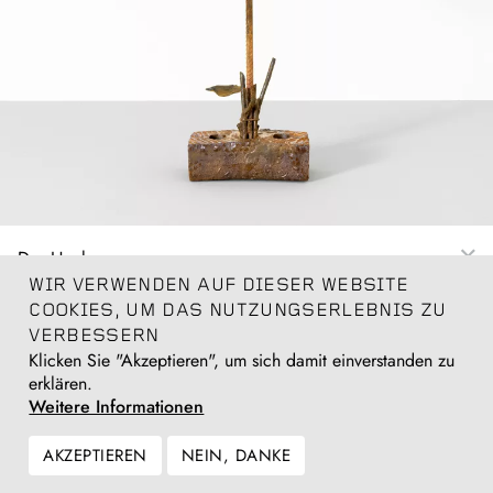
Des Hughes
Stinkeye, 2013
WIR VERWENDEN AUF DIESER WEBSITE
Glasfaser, Eisenpulver, Stahl, Jute / fibreglass, iron powder,
COOKIES, UM DAS NUTZUNGSERLEBNIS ZU
steel, scrim
VERBESSERN
55 (h) x 20 x 20 cm
Klicken Sie "Akzeptieren", um sich damit einverstanden zu
21 3/4 x 8 x 8 in
erklären.
Weitere Informationen
Anfragen
AKZEPTIEREN
NEIN, DANKE