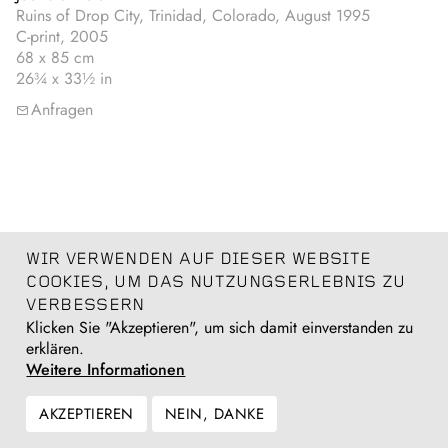
Ruins of Drop City, Trinidad, Colorado, August 1995
C-print, 2005
68 x 85 cm
26¾ x 33½ in
Anfragen
WIR VERWENDEN AUF DIESER WEBSITE
COOKIES, UM DAS NUTZUNGSERLEBNIS ZU
VERBESSERN
Klicken Sie "Akzeptieren", um sich damit einverstanden zu
erklären.
Weitere Informationen
AKZEPTIEREN
NEIN, DANKE