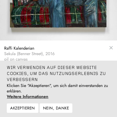
Raffi Kalenderian
Sekula (Benner Street), 2016
oil on canvas
152 x 123 cm
WIR VERWENDEN AUF DIESER WEBSITE
5 x 4 ft
COOKIES, UM DAS NUTZUNGSERLEBNIS ZU
Anfragen
VERBESSERN
Klicken Sie "Akzeptieren", um sich damit einverstanden zu
erklären.
Weitere Informationen
AKZEPTIEREN
NEIN, DANKE